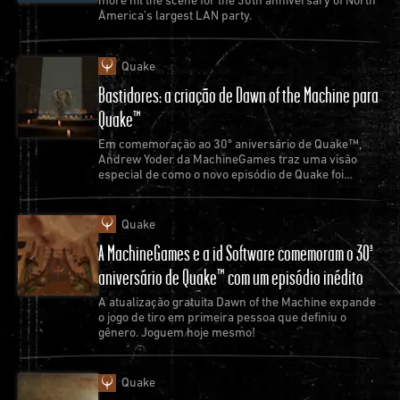
more hit the scene for the 30th anniversary of North
America’s largest LAN party.
Quake
Bastidores: a criação de Dawn of the Machine para
Quake™
Em comemoração ao 30º aniversário de Quake™,
Andrew Yoder da MachineGames traz uma visão
especial de como o novo episódio de Quake foi
criado.
Quake
A MachineGames e a id Software comemoram o 30º
aniversário de Quake™ com um episódio inédito
A atualização gratuita Dawn of the Machine expande
o jogo de tiro em primeira pessoa que definiu o
gênero. Joguem hoje mesmo!
Quake