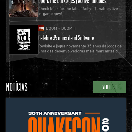
DOOM: The Dark Ages | Active Tunables
Check back for the latest Active Tunables live
in-game now!
DOOM + DOOM II
Celebre 35 anos de id Software
Revisite e jogue novamente 35 anos de jogos de
uma das desenvolvedoras mais marcantes da
indústria de videogame, que popularizou o
gênero de tiro em primeira pessoa e expandiu
fronteiras com sua engine idTech.
NOTÍCIAS
VER TUDO