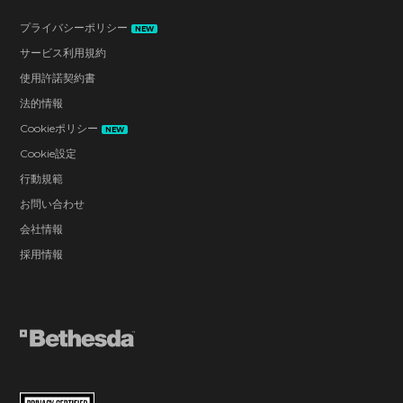
ン、HUDアスペクト比、セーフゾーンを調整しま
プライバシーポリシー
NEW
す。
サービス利用規約
視野 - 視野を調整します（50～120）。デフォルト
使用許諾契約書
は74です。
法的情報
画面の揺れ – カメラビューの揺れを調整します
Cookieポリシー
NEW
（0%～100%）。デフォルトは75%です。
Cookie設定
行動規範
フルスクリーンHUD - 画面下部に表示される装飾
お問い合わせ
的なHUD要素を有効/無効にします。
会社情報
エクストラライト – レベルにライティングを追加
採用情報
することでゲームの明るさを上げます。暗いエリ
アの照明効果が減少する場合があります。デフォ
ルトは0%です。
明るさ – ゲームの明るさを調整します（0～
100%）。デフォルトは40%です。