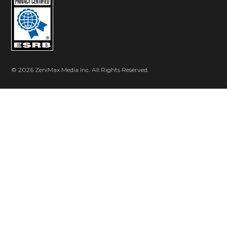
エクストラライト – マップのライトレベルを調整
します。0%（エクストラライトなし）から100%
にすることで、ゲーム内の暗い場所での視認性が
向上し、視界距離が広がります。
アイテム説明 – 所持品のアイテム選択時、名前と
© 2026 ZeniMax Media Inc. All Rights Reserved.
説明の画面表示を有効/無効にします。デフォルト
は有効です。
HUD操作ヒント – 特定アクションの操作ヒントの
HUD表示を有効/無効にします。
クロスフェード – 新しいステージをロードする際
のクロスフェードトランジションを有効/無効にし
ます。デフォルトは有効です。
オートマップ設定 - マーカーの表示/非表示、マー
カーサイズの調整、オートマップの線の太さを調