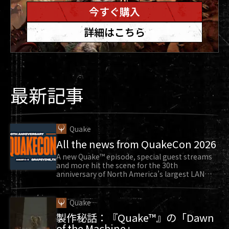
今すぐ購入
ます。デフォルトは無効です。
詳細はこちら
高度なコントローラー設定 - コントローラーのス
ムージングと加速を有効/無効にします。最大方向
転換加速度、左スティックのデッドゾーン、右ス
ティックのデッドゾーンを調整します。
最新記事
マウスのスムージング – マウスのスムージング値
を調整します（オフ、2倍、3倍、4倍）。有効にす
るとマウスの動きが滑らかになりますが、反応が
Quake
All the news from QuakeCon 2026
鈍くなります。デフォルトはオフです。
A new Quake™ episode, special guest streams
マウスの視点操作反転 – フリールックを有効化し
and more hit the scene for the 30th
anniversary of North America’s largest LAN
ている場合、上下方向の視点操作が逆になりま
party.
す。デフォルトは無効です。
Quake
マウスの垂直感度と水平感度 – マウスの水平軸と
製作秘話：『Quake™』の「Dawn
of the Machine」
垂直軸の感度を個別に調整します。