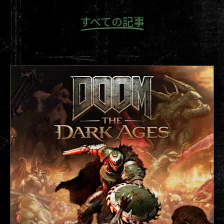
したりできます。
すべての記事
視点操作反転 – フリールックを有効化している場
合、上下方向の視点操作が逆になります。
コントローラーの垂直感度と水平感度 – コントロ
ーラーの水平軸と垂直軸の感度を個別に調整しま
す。
ファーストコントローラー – システムに接続され
た1つ目のコントローラーがどのプレイヤーを操作
するかを変更します。プレイヤー2に設定されてい
る場合、キーボードとマウスを使用してプレイヤ
ー1を操作することができます。デフォルトはプレ
イヤー1です。
スティック(入れ替え) – 有効にすると、左スティッ
クで視点を操作し、右スティックで移動を操作し