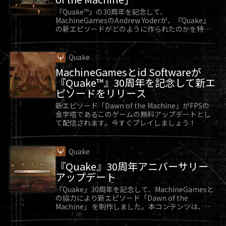
『Quake™』の30周年を記念して、
マウスの操作感度 – 平行移動に割り当てたキーを
MachineGamesのAndrew Yoderが、『Quake』
の新エピソードがどのように作られたのかを特別
押し続け、平行移動しているときのマウス感度を
に教えてくれます。
調整します。デフォルトは50です。
Quake
ゲームプレイ
MachineGamesとid Softwareが
死亡時オートロード – 有効にすると、死亡した際
『Quake™』30周年を記念して新エ
に制限された装備でマップをリスタートするので
ピソードをリリース
新エピソード「Dawn of the Machine」がFPSの
はなく、最新のセーブデータを自動でロードしま
金字塔であるこのゲームの無料アップデートとし
す。
て配信されます。今すぐプレイしましょう！
常に走る – 移動時にデフォルトで走りを有効/無効
Quake
にします。
『Quake』30周年アニバーサリー
全てのチートを解除 – 有効にすると、チートメニ
アップデート
ューでチートを入力しなくてもチートが解除され
『Quake』30周年を記念して、MachineGamesと
の協力により新エピソード「Dawn of the
ます。デフォルトは無効です。
Machine」 を制作しました。本コンテンツは、
『Quake』向け無料アップデートとして好評配信
Hexenカットシーン – Hexenのイントロとインタ
中です。