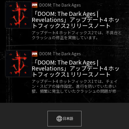
DOOM: The Dark Ages
ーミッションのカットシーンを有効化します。
「DOOM: The Dark Ages |
照準線の調整 - 次のオプションからスタイルを変
Revelations」アップデート4 ホッ
更する：サイズ（50%～400%）、アルファ（明る
トフィックス2 リリースノート
アップデート4 ホットフィックス2では、不具合と
さに影響）、黒のアウトラインボーダー、センタ
クラッシュの修正を実施しています。
ードット、カラー（色相）、彩度（グレースケー
ル～フルカラー）、輝度（低い値はより黒く、高
DOOM: The Dark Ages
い値はより白く）の7つのスタイルオプションから
「DOOM: The Dark Ages |
Revelations」アップデート4 ホッ
選択します。
トフィックス1 リリースノート
オートエイム照準線の調整- 自動照準十字線のサイ
アップデート4 ホットフィックス1では、チェイ
ン・スピアの操作設定、進行を防いでいた赤い
ズ、色相、彩度、輝度を調整します。
壁、頻繁に発生していたクラッシュの問題が修正
マルチプレイヤー
されています。
クロスプレイ、VOIP、マイク、プッシュトゥトー
ク、ネットワーク状況の設定を有効/無効にしま
す。
日本語
分割画面の方向 – 水平または垂直の分割画面に設