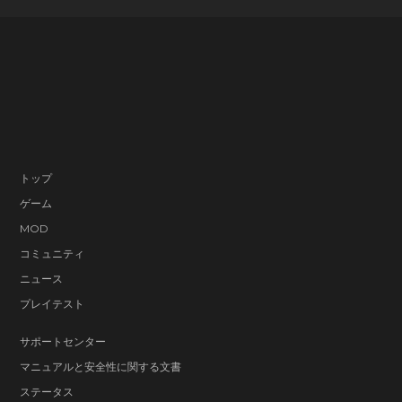
定します。
サウンド
好きなサウンドトラック設定を選択します。また
一部設定には、曲順に影響を与えるものやリスポ
ーン時のBGMの再開に関するものもあります。
音量の調整- マスター音量、サウンド（ゲームの効
果音）、BGM、音声レベルを調整できます。
トップ
3Dオーディオ – 有効にすると、オリジナルのステ
ゲーム
MOD
レオサウンドミキサーの代わりに、ワールドでの
コミュニティ
音声再生時、3Dオーディオ空間を使用します。デ
ニュース
フォルトは無効です。
プレイテスト
サウンドのピッチシフト – サウンドのピッチシフ
サポートセンター
トを有効/無効にします。
ディスプレイ
マニュアルと安全性に関する文書
ビデオ設定、解像度スケール、ワイドスクリー
ステータス