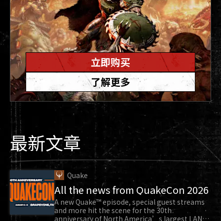
立即购买
了解更多
最新文章
Quake
All the news from QuakeCon 2026
A new Quake™ episode, special guest streams
and more hit the scene for the 30th
anniversary of North America’s largest LAN