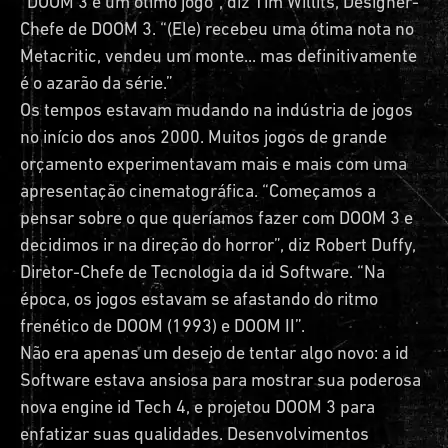
“DOOM 3 é um ótimo jogo”, diz Tim Willits, Designer-
Chefe de DOOM 3. “(Ele) recebeu uma ótima nota no
Metacritic, vendeu um monte... mas definitivamente
é o azarão da série.”
Os tempos estavam mudando na indústria de jogos
no início dos anos 2000. Muitos jogos de grande
orçamento experimentavam mais e mais com uma
apresentação cinematográfica. “Começamos a
pensar sobre o que queríamos fazer com DOOM 3 e
decidimos ir na direção do horror”, diz Robert Duffy,
Diretor-Chefe de Tecnologia da id Software. “Na
época, os jogos estavam se afastando do ritmo
frenético de DOOM (1993) e DOOM II”.
Não era apenas um desejo de tentar algo novo: a id
Software estava ansiosa para mostrar sua poderosa
nova engine id Tech 4, e projetou DOOM 3 para
enfatizar suas qualidades. Desenvolvimentos