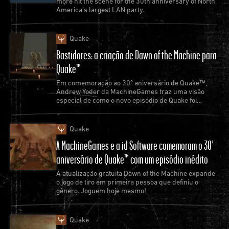
more hit the scene for the 30th anniversary of North
America’s largest LAN party.
Quake
Bastidores: a criação de Dawn of the Machine para
Quake™
Em comemoração ao 30º aniversário de Quake™,
Andrew Yoder da MachineGames traz uma visão
especial de como o novo episódio de Quake foi
criado.
Quake
A MachineGames e a id Software comemoram o 30º
aniversário de Quake™ com um episódio inédito
A atualização gratuita Dawn of the Machine expande
o jogo de tiro em primeira pessoa que definiu o
gênero. Joguem hoje mesmo!
Quake