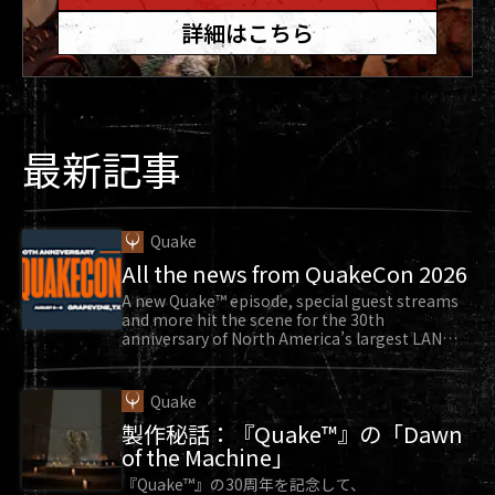
詳細はこちら
最新記事
Quake
All the news from QuakeCon 2026
A new Quake™ episode, special guest streams
and more hit the scene for the 30th
anniversary of North America’s largest LAN
party.
Quake
製作秘話：『Quake™』の「Dawn
of the Machine」
『Quake™』の30周年を記念して、