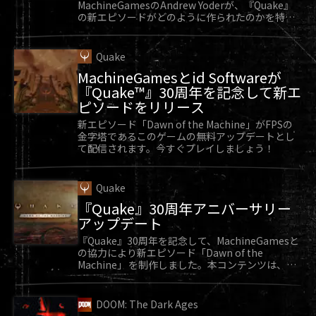
MachineGamesのAndrew Yoderが、『Quake』
の新エピソードがどのように作られたのかを特別
に教えてくれます。
Quake
MachineGamesとid Softwareが
『Quake™』30周年を記念して新エ
ピソードをリリース
新エピソード「Dawn of the Machine」がFPSの
金字塔であるこのゲームの無料アップデートとし
て配信されます。今すぐプレイしましょう！
Quake
『Quake』30周年アニバーサリー
アップデート
『Quake』30周年を記念して、MachineGamesと
の協力により新エピソード「Dawn of the
Machine」 を制作しました。本コンテンツは、
『Quake』向け無料アップデートとして好評配信
中です。
DOOM: The Dark Ages