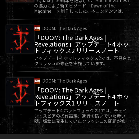
『Quake』30周年を記念して、MachineGamesと
近い設定に戻し、戦闘時のこの側面を強化しまし
の協力により新エピソード「Dawn of the
Machine」 を制作しました。本コンテンツは、
た
『Quake』向け無料アップデートとして好評配信
中です。
現在も問題が継続している場合は、こちらからカ
DOOM: The Dark Ages
スタマーサービスチームにお問い合わせくださ
「DOOM: The Dark Ages |
い。
Revelations」アップデート4 ホッ
トフィックス2 リリースノート
アップデート2.1
や、
アップデート2.1ホットフィ
アップデート4 ホットフィックス2では、不具合と
ックス
の詳細についてもぜひご確認ください
クラッシュの修正を実施しています。
DOOM: The Dark Ages
「DOOM: The Dark Ages |
Revelations」アップデート4 ホッ
トフィックス1 リリースノート
アップデート4 ホットフィックス1では、チェイ
ン・スピアの操作設定、進行を防いでいた赤い
壁、頻繁に発生していたクラッシュの問題が修正
されています。