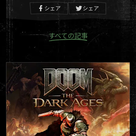
シェア
シェア
修正しました
🎰UI
ミッション選択でステージを再度プレイすると、
すべての記事
コーデックスの記録が進行状況を正しくトラッキ
ングしていなかった問題を修正しました
リパトリウムの初回プレイ時に表示されるゲーム
モードのチュートリアル用ポップアップが、2回目
以降も表示される問題を修正しました
金属の鍵を壊したりスイッチを使用したりしたあ
とのフレームで記録ファイルを開くと、トリガー
が失敗し、進行が妨げられる問題を修正しました
ロード画面中にAlt+Tabでゲーム画面を閉じて復帰
すると、クラッシュする可能性がある問題を修正
しました