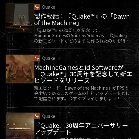
る攻撃の数を減少させました
Quake
すべての難易度で、「ブリンク・オブ・デス
製作秘話：『Quake™』の「Dawn
of the Machine」
（Brink of Death）」システムを、ゲームローン
『Quake™』の30周年を記念して、
チ時の状態に近くなるよう調整しました。このシ
MachineGamesのAndrew Yoderが、『Quake』
の新エピソードがどのように作られたのかを特別
ステムは、特定の状況で受けた致命的なダメージ
に教えてくれます。
からプレイヤーを守り、瀕死の状態から反撃する
Quake
機会を作るものです
MachineGamesとid Softwareが
開発者メモ：Dark Ages（とEternal）は最初から、
『Quake™』30周年を記念して新エ
ピソードをリリース
プレイヤーが瀕死の状態から戦いながら復活でき
新エピソード「Dawn of the Machine」がFPSの
るように設計されています--このシステムは「ブリ
金字塔であるこのゲームの無料アップデートとし
て配信されます。今すぐプレイしましょう！
ンク・オブ・デス（Brink of Death）」として知ら
れています。体力が低下しているときは、意図的
Quake
に、最も注意深く活動的な状態になります。私た
『Quake』30周年アニバーサリー
アップデート
ちはこのシステムの有用性を、よりローンチ時に