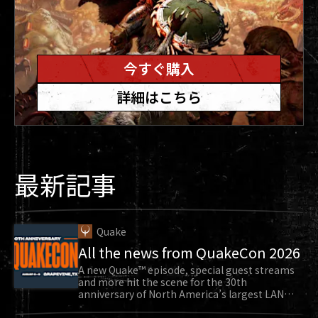
🪄VFX
収集アイテムのトイを拾うと、アニメーション中
にシールドや装備中の武器の視覚エフェクトが発
今すぐ購入
動することがあった問題を修正しました
詳細はこちら
サイクラーでカコデーモンをオーバーロードした
ときに紫色の線が現れるのを修正しました
解像度スケールが有効なときにAIがアクションを
実行すると、一人称視点のゴアオーバーレイが画
最新記事
面端でちらつく問題を修正しました
🔧新しいActive Tunables（現在の
調整可能対象）
Quake
All the news from QuakeCon 2026
アガドンハンター、コズミックバロン、ヘルナイ
A new Quake™ episode, special guest streams
ト、コモドからの特定の攻撃のダメージを減少さ
and more hit the scene for the 30th
anniversary of North America’s largest LAN
せ、難易度ナイトメアでシールドを一撃で破壊す
party.