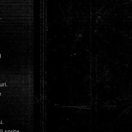
a.
l
uri.
e
si.
i sprite