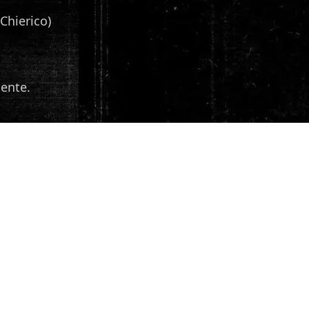
 Chierico)
mente.
menti
iginale.
a