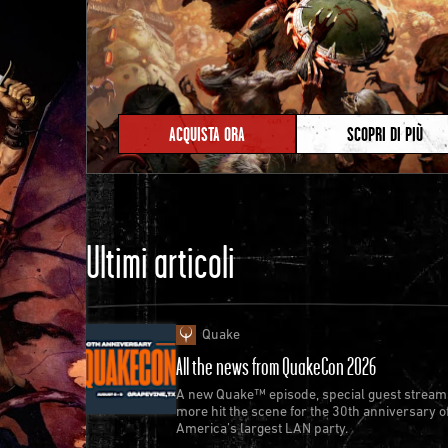
ACQUISTA ORA
SCOPRI DI PIÙ
Ultimi articoli
Quake
All the news from QuakeCon 2026
A new Quake™ episode, special guest stream
more hit the scene for the 30th anniversary o
America’s largest LAN party.