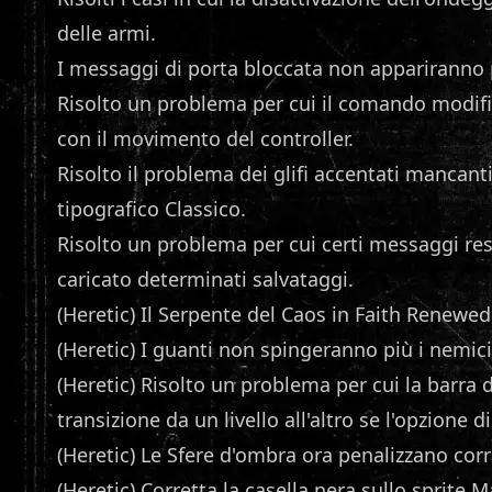
delle armi.
I messaggi di porta bloccata non appariranno pi
Risolto un problema per cui il comando modifi
con il movimento del controller.
Risolto il problema dei glifi accentati mancanti
tipografico Classico.
Risolto un problema per cui certi messaggi res
caricato determinati salvataggi.
(Heretic) Il Serpente del Caos in Faith Renewed
(Heretic) I guanti non spingeranno più i nemici 
(Heretic) Risolto un problema per cui la barra
transizione da un livello all'altro se l'opzione 
(Heretic) Le Sfere d'ombra ora penalizzano cor
(Heretic) Corretta la casella nera sullo sprite 