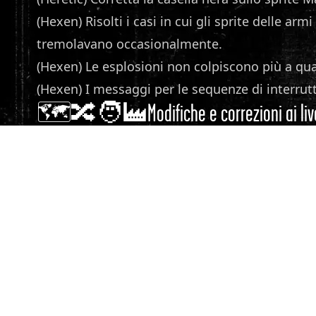
(Hexen) Risolti i casi in cui gli sprite delle a
tremolavano occasionalmente.
(Hexen) Le esplosioni non colpiscono più a qua
(Hexen) I messaggi per le sequenze di interrut
🗺️🔀🧑‍🏭Modifiche e correzioni ai liv
(Heretic) Corretto il comportamento incongrue
insanguinati non infliggeranno più danni.
(Heretic) Corrette le incongruenze tra i tipi di
(Heretic) E1M6: risolto un caso di mostri sovrappo
(Heretic) E2M1: rimossi alcuni draghi mannari n
ripetitività.
(Heretic) E2M2: rimossa la stalattite fluttuante
(Heretic) E2M5: corretto il settore di lava non