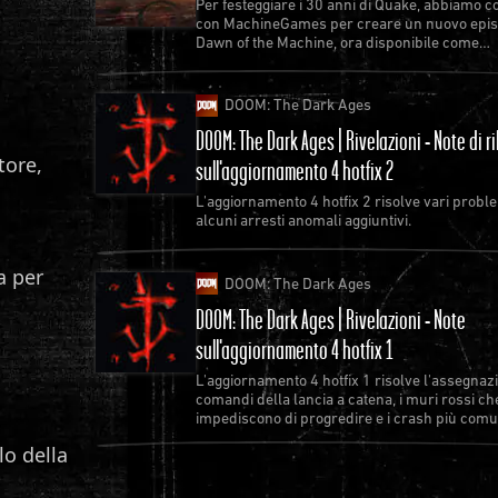
Per festeggiare i 30 anni di Quake, abbiamo c
con MachineGames per creare un nuovo epis
Dawn of the Machine, ora disponibile come
aggiornamento gratuito per Quake.
DOOM: The Dark Ages
DOOM: The Dark Ages | Rivelazioni - Note di ri
tore,
sull'aggiornamento 4 hotfix 2
L'aggiornamento 4 hotfix 2 risolve vari probl
alcuni arresti anomali aggiuntivi.
a per
DOOM: The Dark Ages
DOOM: The Dark Ages | Rivelazioni - Note
sull'aggiornamento 4 hotfix 1
L'aggiornamento 4 hotfix 1 risolve l'assegnaz
comandi della lancia a catena, i muri rossi ch
impediscono di progredire e i crash più comu
lo della