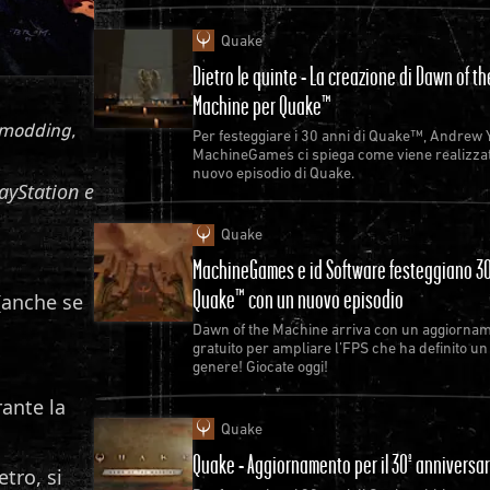
Quake
Dietro le quinte - La creazione di Dawn of th
Machine per Quake™
 modding,
Per festeggiare i 30 anni di Quake™, Andrew 
MachineGames ci spiega come viene realizza
nuovo episodio di Quake.
layStation e
Quake
MachineGames e id Software festeggiano 30
Quake™ con un nuovo episodio
(anche se
Dawn of the Machine arriva con un aggiorna
gratuito per ampliare l’FPS che ha definito un
genere! Giocate oggi!
rante la
Quake
Quake - Aggiornamento per il 30º anniversar
tro, si