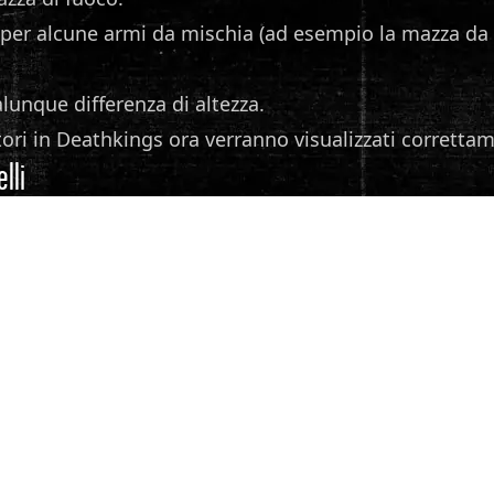
rmi per alcune armi da mischia (ad esempio la mazza da
lunque differenza di altezza.
tori in Deathkings ora verranno visualizzati corretta
elli
nte della texture del pavimento insanguinato; i pavi
 texture delle porte chiuse per uniformarle al gioco or
sti al livello di difficoltà Difficile.
ella modalità giocatore singolo, per ridurre un po' l
 a mezz'aria.
 danneggiante attorno alla chiave gialla.