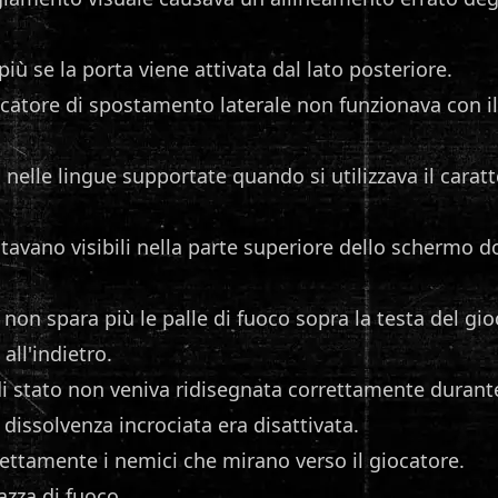
ù se la porta viene attivata dal lato posteriore.
catore di spostamento laterale non funzionava con i
 nelle lingue supportate quando si utilizzava il carat
tavano visibili nella parte superiore dello schermo d
 non spara più le palle di fuoco sopra la testa del gi
all'indietro.
 di stato non veniva ridisegnata correttamente durant
di dissolvenza incrociata era disattivata.
rettamente i nemici che mirano verso il giocatore.
Mazza di fuoco.