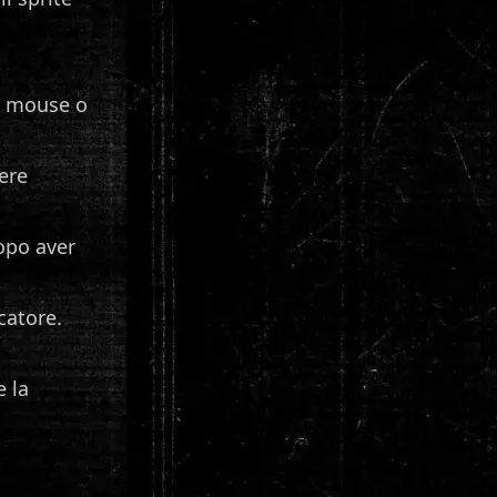
l mouse o
tere
opo aver
ocatore.
e la