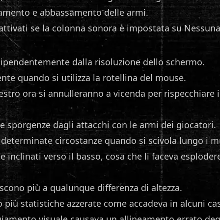
levamento e abbassamento delle armi.
attivati se la colonna sonora è impostata su Nessun
dipendentemente dalla risoluzione dello schermo.
e quando si utilizza la rotellina del mouse.
stro ora si annulleranno a vicenda per rispecchiare i
e sporgenze dagli attacchi con le armi dei giocatori.
n determinate circostanze quando si scivola lungo i m
 inclinati verso il basso, cosa che li faceva esploder
iscono più a qualunque differenza di altezza.
 più statistiche azzerate come accadeva in alcuni ca
deggiamento visuale causava un allineamento errato degl