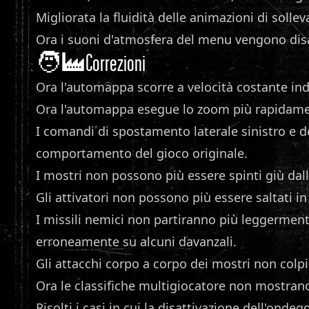
Migliorata la fluidità delle animazioni di sol
Ora i suoni d'atmosfera del menu vengono dis
🧑‍🏭Correzioni
Ora l'automappa scorre a velocità costante in
Ora l'automappa esegue lo zoom più rapidament
I comandi di spostamento laterale sinistro e de
comportamento del gioco originale.
I mostri non possono più essere spinti giù dall
Gli attivatori non possono più essere saltati i
I missili nemici non partiranno più leggermente
erroneamente su alcuni davanzali.
Gli attacchi corpo a corpo dei mostri non colp
Ora le classifiche multigiocatore non mostrano
Risolti i casi in cui la disattivazione dell'on