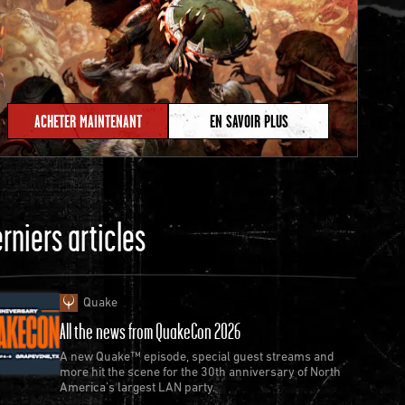
ACHETER MAINTENANT
EN SAVOIR PLUS
rniers articles
Quake
All the news from QuakeCon 2026
A new Quake™ episode, special guest streams and
more hit the scene for the 30th anniversary of North
America’s largest LAN party.