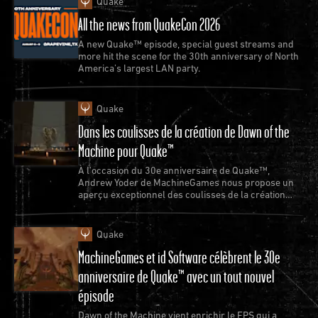
Quake
All the news from QuakeCon 2026
A new Quake™ episode, special guest streams and
more hit the scene for the 30th anniversary of North
America’s largest LAN party.
Quake
Dans les coulisses de la création de Dawn of the
Machine pour Quake™
À l'occasion du 30e anniversaire de Quake™,
Andrew Yoder de MachineGames nous propose un
aperçu exceptionnel des coulisses de la création
d'un nouvel épisode de Quake.
Quake
MachineGames et id Software célèbrent le 30e
anniversaire de Quake™ avec un tout nouvel
épisode
Dawn of the Machine vient enrichir le FPS qui a