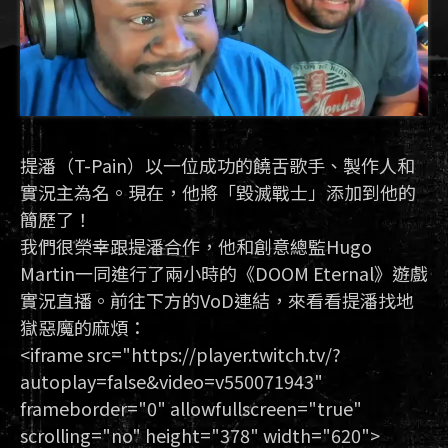
提潘（T-Pain）以一位成功的饒舌歌手、製作人和
實況主為名。現在，他將「毀滅戰士」添加到他的
簡歷了！
我們很榮幸跟提潘合作，他和創意總監Hugo
Martin一同進行了兩小時的《DOOM Eternal》遊戲
實況直播。前往下方的VoD連結，來看看提潘找地
獄惡魔的麻煩：
<iframe src="https://player.twitch.tv/?
autoplay=false&video=v550071943"
frameborder="0" allowfullscreen="true"
scrolling="no" height="378" width="620">