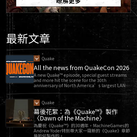
瞭解更多
最新文章
Quake
All the news from QuakeCon 2026
A new Quake™ episode, special guest streams
and more hit the scene for the 30th
anniversary of North America’s largest LAN
party.
Quake
幕後花絮：為《Quake™》製作
〈Dawn of the Machine〉
為慶祝《Quake™》的30週年，MachineGames的
Andrew Yoder特別帶大家一窺新的《Quake》章節
是如何製作的。