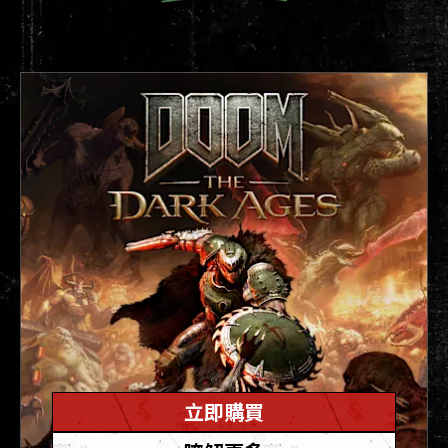
今日，QuakeCon 總會吸引數以千計的愛好者參與
北美歷史最悠久的區網派對。
1997
id Software 推出《雷神之鎚 II》。這部充滿雄心壯
志的續作除了向世人介紹了 id Software
的 idTech 3 引擎外，還包含完整的劇情戰役。在劇
情模式中首次登場的外星機器史卓格 (Strogg) 未來
立即購買
將在 Raven Software 的《雷神之鎚 4》