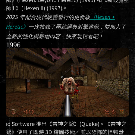
師 II》(Hexen II) (1997)。
2025 年配合現代硬體發行的更新版
《Hexen +
Heretic》
一次收錄了兩款經典射擊遊戲，並加入了
全新的強化與新增內容，快來玩玩看吧！
1996
id Software 推出《雷神之鎚》(Quake)。《雷神之
鎚》使用了即時 3D 繪圖技術，並以恐怖的怪物營