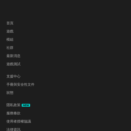
滅戰士 3》讓玩家置身於遭到惡魔佔據的火星設
施，idTech 4 引擎先進的技術呈現了鏡面反射、凹
凸貼圖和動態竹像素光影，讓緊繃的氣氛得以無限
首頁
放大。
遊戲
《毀滅戰士 3》
可以在 Game Pass 上遊玩
模組
2006
社群
最新消息
遊戲測試
支援中心
手冊與安全性文件
狀態
隱私政策
NEW
服務條款
id Software 在 Xbox Live Marketplace 上重新發行
使用者授權協議
《毀滅戰士》(1993)，收錄全部四個篇章，並為新
法律資訊