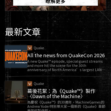
瞭解更多
(Quake 4) (2005) 和《雷神之戰》
(Enemy Territory:Quake Wars) (2007) 當中繼續威
脅《雷神之鎚》宇宙。
立即於現代平台體驗正式重新發行的
《雷神之鎚
最新文章
II》
，體驗精彩的劇情戰役，或是透過網路與好友組
隊或彼此廝殺吧！
Quake
All the news from QuakeCon 2026
A new Quake™ episode, special guest streams
and more hit the scene for the 30th
anniversary of North America’s largest LAN
party.
Quake
幕後花絮：為《Quake™》製作
〈Dawn of the Machine〉
為慶祝《Quake™》的30週年，MachineGames的
此外，也是在 1997 年，Midway Games 推出了
Andrew Yoder特別帶大家一窺新的《Quake》章節
是如何製作的。