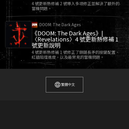
4 號更新熱修補 2 號導入多項修正並解決了額外的
當機問題。
id Software 推出《雷神之鎚 III》(Quake
DOOM: The Dark Ages
III Arena)。《雷神之鎚 III》把重點聚焦在線上多人
《DOOM: The Dark Ages》|
遊戲，很快就在全世界成為區網派對和 FPS 競賽的
〈Revelations〉4 號更新熱修補 1
中流砥柱。
號更新說明
2004
4 號更新熱修補 1 號修正了鎖鏈長矛的按鍵配置、
紅牆阻擋進度，以及最常見的當機問題。
繁體中文
id Software 推出《毀滅戰士 3》(DOOM 3)。《毀