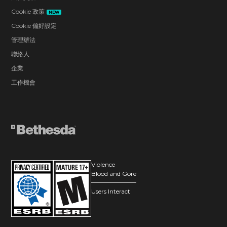
世代的主機玩家提供了線上合作和死鬥模式——不需
Cookie 政策
NEW
要卡帶、外接裝置或光碟！
Cookie 偏好設定
2007
管理辦法
聯絡人
企業
工作機會
Violence
Blood and Gore
Users Interact
id Software 因為 3D 引擎的開發成就榮獲科技艾美