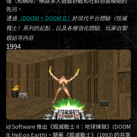
域（和網際）網路多人遊戲對戰和社群自製模組的
先河。
透過
《DOOM + DOOM II》
於現代平台體驗《毀滅
戰士》系列的起點，以及各種強化體驗、玩家自製
模組等內容
1994
id Software 推出《毀滅戰士 II：地球煉獄》(DOOM
II: Hell on Earth)。隨著《毀滅戰士》(1993) 的共享