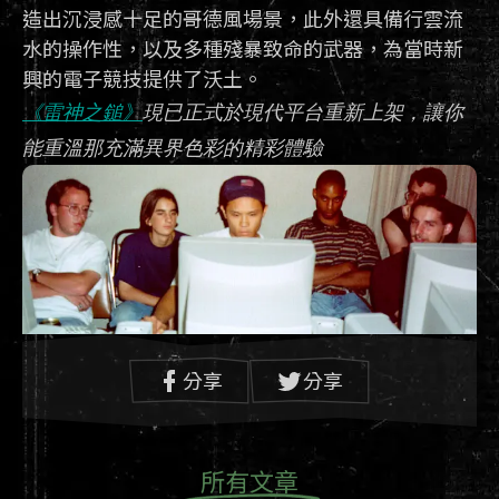
造出沉浸感十足的哥德風場景，此外還具備行雲流
水的操作性，以及多種殘暴致命的武器，為當時新
興的電子競技提供了沃土。
《雷神之鎚》
現已正式於現代平台重新上架，讓你
能重溫那充滿異界色彩的精彩體驗
分享
分享
同年稍晚，眾多玩家來到德州 Garland 的某間飯
店，參與自備電腦聚會和《雷神之鎚》賽事。時至
所有文章