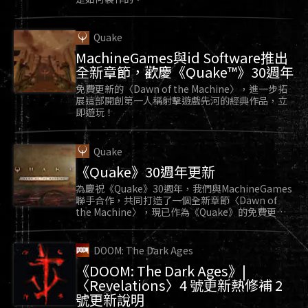
《毀滅戰士 64》(DOOM 64)。這款遊戲採用《毀滅
戰士》(1993) 引擎的客製化版本，在 id Software
的監督下開發，包含原創的惡魔和武器圖像。
Quake
MachineGames與id Software推出
玩家現在可以透過 Game Pass、Xbox One、
全新章節，歡慶《Quake™》30週年
PlayStation 4、Nintendo Switch 和 PC 體驗當年由
免費更新的〈Dawn of the Machine〉，進一步拓
展這部開創第一人稱射擊遊戲先河的經典作品，立
任天堂 64 獨占的
《毀滅戰士 64》
即遊玩！
1999
Quake
《Quake》30週年更新
為慶祝《Quake》30週年，我們與MachineGames
聯手合作，共同打造了一個全新章節〈Dawn of
the Machine〉，現已作為《Quake》的免費更新
推出。
DOOM: The Dark Ages
《DOOM: The Dark Ages》|
〈Revelations〉4 號更新熱修補 2
號更新說明