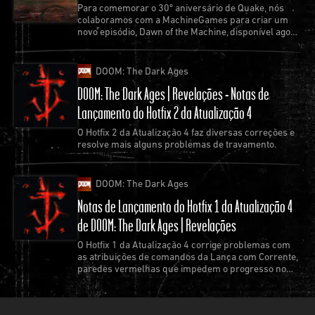
Para comemorar o 30º aniversário de Quake, nós
Confiram os conteúdos adicionais SIGIL e SIGIL II
colaboramos com a MachineGames para criar um
novo episódio, Dawn of the Machine, disponível agora
hoje mesmo!
como uma atualização gratuita do jogo.
DOOM: The Dark Ages
DOOM: The Dark Ages | Revelações - Notas de
Lançamento do Hotfix 2 da Atualização 4
O Hotfix 2 da Atualização 4 faz diversas correções e
resolve mais alguns problemas de travamento.
DOOM: The Dark Ages
Notas de Lançamento do Hotfix 1 da Atualização 4
de DOOM: The Dark Ages | Revelações
O Hotfix 1 da Atualização 4 corrige problemas com
as atribuições de comandos da Lança com Corrente,
paredes vermelhas que impedem o progresso no
jogo e os travamentos mais comuns.