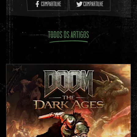
COMPARTILHE
COMPARTILHE
lembrar dessa textura! Aaaaggghhh!
Rapidinhas-Fireblu #2: A FIREBLU é fria ao toque?
JR: O calor e o frio se cancelam e a deixam em
temperatura ambiente.
TODOS OS ARTIGOS
Rapidinhas-Fireblu #3: A FIREBLU possui alguma
história especial na equipe de desenvolvedores?
JR: Eu lembro que depois que o Kevin fez a textura,
eu me perguntei onde poderíamos usá-la. No início
de E3M6, há um prédio inteiro com a FIREBLU no
exterior e eu lembro de olhar para a parede de
FIREBLU e ouvir uma música em MIDI que
simplesmente não combinava com a estética do jogo.
A união da música e da textura fez com que eu
imediatamente me livrasse da trilha. A textura
permaneceu porque eu não quis interferir com o
trabalho de Sandy, talvez ele quisesse que aquela