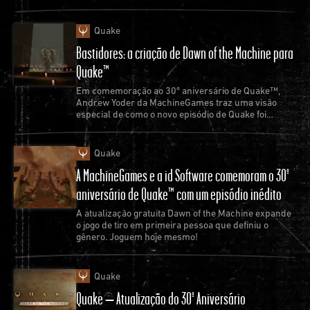
Quake
Bastidores: a criação de Dawn of the Machine para
Quake™
Em comemoração ao 30º aniversário de Quake™,
Andrew Yoder da MachineGames traz uma visão
especial de como o novo episódio de Quake foi
criado.
SC: Agradecemos muito pelo seu tempo e por criar
Quake
mais fases divertidas que nos fazem gritar na frente
A MachineGames e a id Software comemoram o 30º
das nossas telas!
aniversário de Quake™ com um episódio inédito
JR: Agradeço por perguntarem sobre SIGIL II. Talvez
A atualização gratuita Dawn of the Machine expande
seja a primeira vez que um mod de DOOM foi parar
o jogo de tiro em primeira pessoa que definiu o
gênero. Joguem hoje mesmo!
na capa da PC GAMER.
Para quem perdeu nossa entrevista Odes aos Mods
Quake
de SIGIL com John Romero durante o 25º
Quake – Atualização do 30º Aniversário
aniversário de DOOM, o que estão esperando?