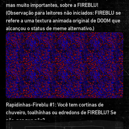
mas muito importantes, sobre a FIREBLU!
(Observação para leitores não iniciados: FIREBLU se
refere a uma textura animada original de DOOM que
alcançou o status de meme alternativo.)
Rapidinhas-Fireblu #1: Você tem cortinas de
chuveiro, toalhinhas ou edredons de FIREBLU? Se
não, por que não?
JR: Não tenho, porque simplesmente não quero me