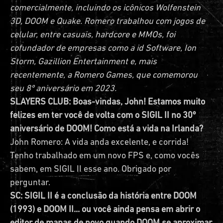
comercialmente, incluindo os icônicos Wolfenstein
3D, DOOM e Quake. Romero trabalhou com jogos de
celular, entre casuais, hardcore e MMOs, foi
cofundador de empresas como a id Software, Ion
Storm, Gazillion Entertainment e, mais
recentemente, a Romero Games, que comemorou
seu 8º aniversário em 2023.
SLAYERS CLUB: Boas-vindas, John! Estamos muito
felizes em ter você de volta com o SIGIL II no 30º
aniversário de DOOM! Como está a vida na Irlanda?
John Romero: A vida anda excelente, e corrida!
Tenho trabalhado em um novo FPS e, como vocês
sabem, em SIGIL II esse ano. Obrigado por
perguntar.
SC: SIGIL II é a conclusão da história entre DOOM
(1993) e DOOM II... ou você ainda pensa em abrir o
editor de mapas de novo quando DOOM se aproximar