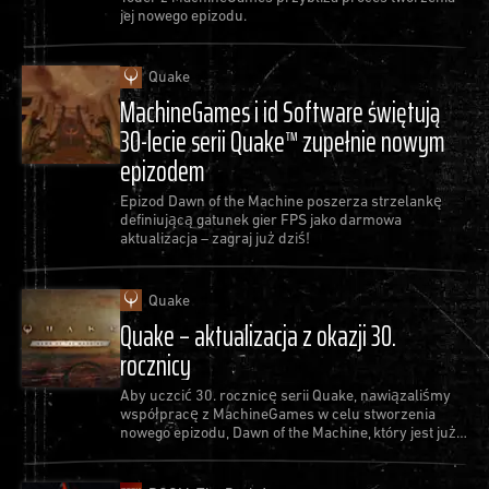
jej nowego epizodu.
Quake
MachineGames i id Software świętują
30-lecie serii Quake™ zupełnie nowym
epizodem
Epizod Dawn of the Machine poszerza strzelankę
definiującą gatunek gier FPS jako darmowa
aktualizacja – zagraj już dziś!
Quake
Quake – aktualizacja z okazji 30.
rocznicy
Aby uczcić 30. rocznicę serii Quake, nawiązaliśmy
współpracę z MachineGames w celu stworzenia
nowego epizodu, Dawn of the Machine, który jest już
dostępny jako bezpłatna aktualizacja do gry Quake.