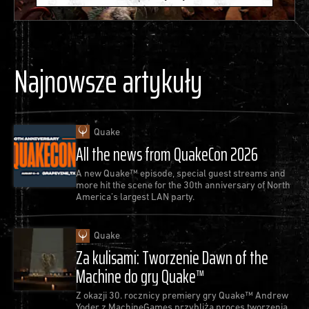
Najnowsze artykuły
Quake
All the news from QuakeCon 2026
A new Quake™ episode, special guest streams and
more hit the scene for the 30th anniversary of North
America’s largest LAN party.
Quake
Za kulisami: Tworzenie Dawn of the
Machine do gry Quake™
Z okazji 30. rocznicy premiery gry Quake™ Andrew
Yoder z MachineGames przybliża proces tworzenia