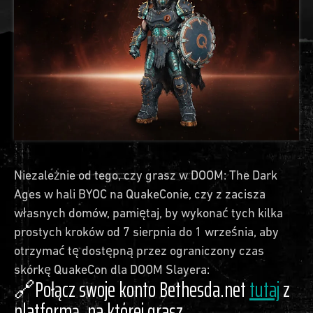
Niezależnie od tego, czy grasz w DOOM: The Dark
Ages w hali BYOC na QuakeConie, czy z zacisza
własnych domów, pamiętaj, by wykonać tych kilka
prostych kroków od 7 sierpnia do 1 września, aby
otrzymać tę dostępną przez ograniczony czas
skórkę QuakeCon dla DOOM Slayera:
🔗Połącz swoje konto Bethesda.net
tutaj
z
platformą, na której grasz.