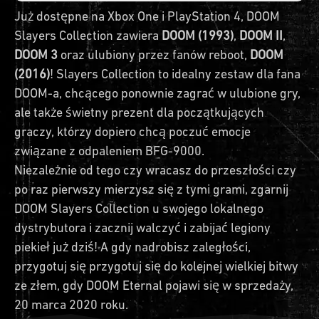
Już dostępne na Xbox One i PlayStation 4, DOOM
Slayers Collection zawiera
DOOM (1993)
,
DOOM II
,
DOOM 3
oraz ulubiony przez fanów reboot,
DOOM
(2016)
! Slayers Collection to idealny zestaw dla fana
DOOM-a, chcącego ponownie zagrać w ulubione gry,
ale także świetny prezent dla początkujących
graczy, którzy dopiero chcą poczuć emocje
związane z odpaleniem BFG-9000.
Niezależnie od tego czy wracasz do przeszłości czy
po raz pierwszy mierzysz się z tymi grami, zgarnij
DOOM Slayers Collection u swojego lokalnego
dystrybutora i zacznij walczyć i zabijać legiony
piekieł już dziś! A gdy nadrobisz zaległości,
przygotuj się przygotuj się do kolejnej wielkiej bitwy
ze złem, gdy DOOM Eternal pojawi się w sprzedaży,
20 marca 2020 roku.