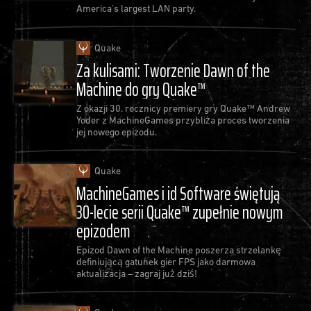
America’s largest LAN party.
Quake
Za kulisami: Tworzenie Dawn of the
Machine do gry Quake™
Z okazji 30. rocznicy premiery gry Quake™ Andrew
Yoder z MachineGames przybliża proces tworzenia
jej nowego epizodu.
Quake
MachineGames i id Software świętują
30-lecie serii Quake™ zupełnie nowym
epizodem
Epizod Dawn of the Machine poszerza strzelankę
definiującą gatunek gier FPS jako darmowa
aktualizacja – zagraj już dziś!