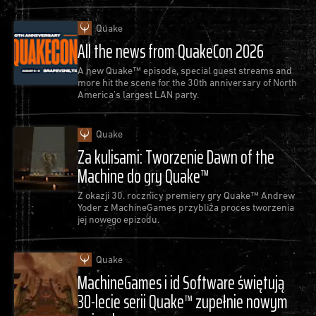
Quake
All the news from QuakeCon 2026
A new Quake™ episode, special guest streams and
more hit the scene for the 30th anniversary of North
America’s largest LAN party.
Quake
Za kulisami: Tworzenie Dawn of the
Machine do gry Quake™
Z okazji 30. rocznicy premiery gry Quake™ Andrew
Yoder z MachineGames przybliża proces tworzenia
jej nowego epizodu.
Quake
MachineGames i id Software świętują
30-lecie serii Quake™ zupełnie nowym