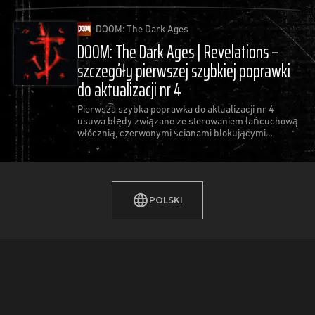
DOOM: The Dark Ages
DOOM: The Dark Ages | Revelations –
szczegóły pierwszej szybkiej poprawki
do aktualizacji nr 4
Pierwsza szybka poprawka do aktualizacji nr 4
usuwa błędy związane ze sterowaniem łańcuchową
włócznią, czerwonymi ścianami blokującymi
postępy oraz najczęstszymi awariami gry.
POLSKI