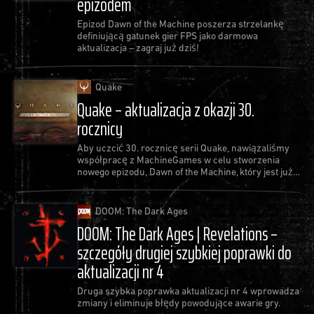
epizodem
Epizod Dawn of the Machine poszerza strzelankę
definiującą gatunek gier FPS jako darmowa
aktualizacja – zagraj już dziś!
Quake
Quake – aktualizacja z okazji 30.
rocznicy
Aby uczcić 30. rocznicę serii Quake, nawiązaliśmy
współpracę z MachineGames w celu stworzenia
nowego epizodu, Dawn of the Machine, który jest już
dostępny jako bezpłatna aktualizacja do gry Quake.
DOOM: The Dark Ages
DOOM: The Dark Ages | Revelations –
szczegóły drugiej szybkiej poprawki do
aktualizacji nr 4
Druga szybka poprawka aktualizacji nr 4 wprowadza
zmiany i eliminuje błędy powodujące awarie gry.