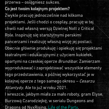
przerwa – osiągniesz sukces.
Co jest twoim kolejnym projektem?
Zwykle pracuję jednocześnie nad kilkoma
projektami. Jeśli chodzi o cosplay, pracuję w tej
chwili nad własną wersją Dzielnej Nott z Critical
Role. Inspiruję się starożytnymi perskimi
pancerzami i realizuję własną wizję jej postaci.
Obecnie głównie produkuję i opiekuję się projektami
teatralnymi i edukacyjnymi z użyciem kukiełek,
opartymi na czeskiej operze
Brundibar
. Zamierzam
wyprodukować i zaprojektować wszystkie elementy
tego przedstawienia, a później wykorzystać je w
kolejnej operze z tego samego okresu –
Cesarzu
Atlantydy
. Ale to już w roku 2021.
I wreszcie, jakbym miała za mało roboty, gram Elyse,
Burzową Czarodziejkę, w serialu Dungeons and
Dragons od NyxRising,
Life of the Party
.