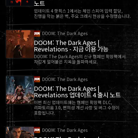
노트
업데이트 4 핫픽스 1에서는 체인 스피어 입력 할당,
진행을 막는 붉은 벽, 주요 크래시 현상을 수정했습니다.
DOOM: The Dark Ages
DOOM: The Dark Ages |
Revelations - 지금 이용 가능
DOOM: The Dark Ages의 신규 캠페인 확장팩에서
차갑게 얼어붙은 지옥을 돌파하세요.
DOOM: The Dark Ages
많은 플레이어가 요청해 주셨던 대로, 입력 탭에 다음
DOOM: The Dark Ages |
4가지의 새로운 키를 지정할 수 있는 옵션이
Revelations 업데이트 4 출시 노트
추가되었습니다.
이번 최신 업데이트에는 캠페인 확장팩 DLC,
다음 근접 무기
리파토리움 3.0, 편의성 개선 사항 및 버그 수정이
포함됩니다.
이전 근접 무기
다음 방패 룬
DOOM: The Dark Ages
이전 방패 룬