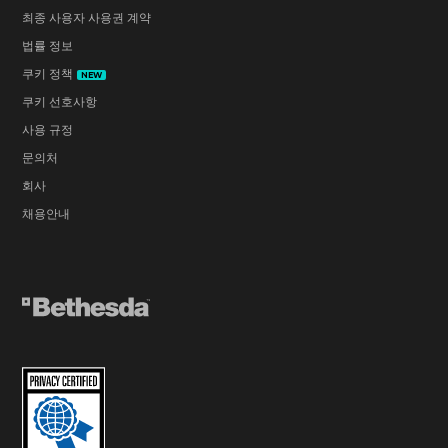
최종 사용자 사용권 계약
카코데몬의 대기 애니메이션에 주변음이 추가되었
법률 정보
습니다.
쿠키 정책
NEW
⚔️전투 조우 업데이트
쿠키 선호사항
신성한 도시 아라툼
사용 규정
이제 최종 조우에서 바가리가 생성된 후, 맨큐버스
문의처
대신 임프 무리가 생성됩니다.
회사
최종 조우에서 더 이상 체인거너가 나타나지 않습니
채용안내
다.
️공성 - 파트 1
마을 사기 전투에서 사기를 꺾은 후 생성되던 지옥
의 기사와 임프 스토커가 더 이상 재생성되지 않습
니다.
늪지 사기 전투에서 악몽 임프 스토커 한 마리와 스
톤 임프가 제거되었습니다.