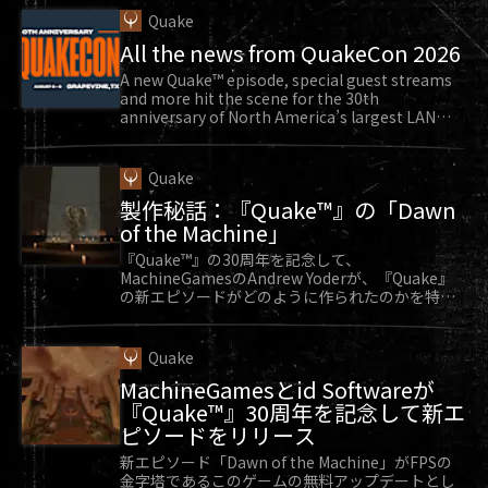
Quake
All the news from QuakeCon 2026
A new Quake™ episode, special guest streams
and more hit the scene for the 30th
anniversary of North America’s largest LAN
party.
Quake
製作秘話：『Quake™』の「Dawn
of the Machine」
『Quake™』の30周年を記念して、
MachineGamesのAndrew Yoderが、『Quake』
の新エピソードがどのように作られたのかを特別
に教えてくれます。
Quake
MachineGamesとid Softwareが
『Quake™』30周年を記念して新エ
ピソードをリリース
新エピソード「Dawn of the Machine」がFPSの
金字塔であるこのゲームの無料アップデートとし