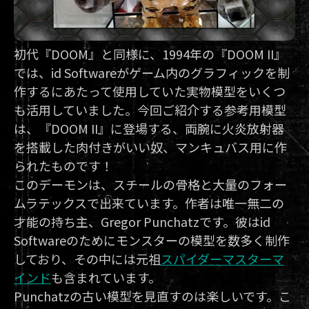
初代『DOOM』と同様に、1994年の『DOOM II』
では、id Softwareがゲーム内のグラフィックを制
作するにあたって使用していた実物模型をいくつ
も活用していました。今回ご紹介する参考用模型
は、『DOOM II』に登場する、両腕に火炎放射器
を搭載した肉付きがいい奴、マンキュバス用に作
られたものです！
このデーモンは、スチールの骨格と大量のフォー
ムラテックスで出来ています。作者は唯一無二の
才能の持ち主、Gregor Punchatzです。彼はid
Softwareのためにモンスターの模型を数多く制作
しており、その中には元祖
スパイダーマスターマ
インド
も含まれています。
Punchatzの古い模型を見直すのは楽しいです。こ