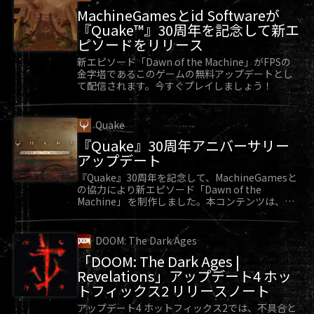
MachineGamesとid Softwareが
『Quake™』30周年を記念して新エ
ピソードをリリース
新エピソード「Dawn of the Machine」がFPSの
金字塔であるこのゲームの無料アップデートとし
て配信されます。今すぐプレイしましょう！
Quake
『Quake』30周年アニバーサリー
アップデート
『Quake』30周年を記念して、MachineGamesと
の協力により新エピソード「Dawn of the
Machine」 を制作しました。本コンテンツは、
『Quake』向け無料アップデートとして好評配信
中です。
DOOM: The Dark Ages
「DOOM: The Dark Ages |
Revelations」アップデート4 ホッ
トフィックス2 リリースノート
アップデート4 ホットフィックス2では、不具合と