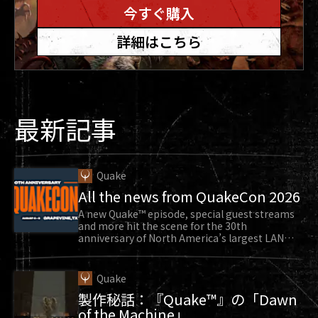
今すぐ購入
詳細はこちら
最新記事
Quake
All the news from QuakeCon 2026
A new Quake™ episode, special guest streams
and more hit the scene for the 30th
anniversary of North America’s largest LAN
party.
Quake
製作秘話：『Quake™』の「Dawn
of the Machine」