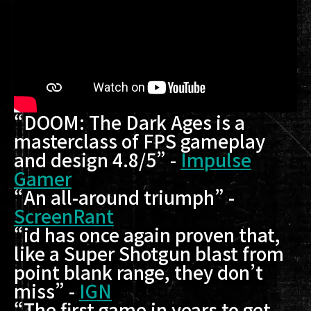
“DOOM: The Dark Ages is a
masterclass of FPS gameplay
and design 4.8/5” -
Impulse
Gamer
“An all-around triumph” -
ScreenRant
“id has once again proven that,
like a Super Shotgun blast from
point blank range, they don’t
miss” -
IGN
“The first game in years to get