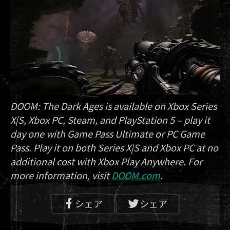
DOOM: The Dark Ages is available on Xbox Series
X|S, Xbox PC, Steam, and PlayStation 5 – play it
day one with Game Pass Ultimate or PC Game
Pass. Play it on both Series X|S and Xbox PC at no
additional cost with Xbox Play Anywhere. For
more information, visit
DOOM.com
.
シェア
シェア