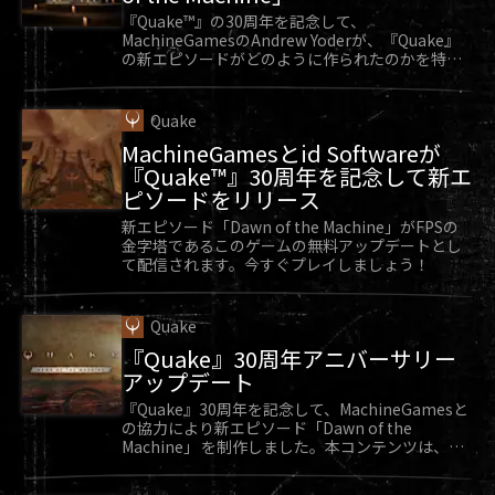
『Quake™』の30周年を記念して、
MachineGamesのAndrew Yoderが、『Quake』
の新エピソードがどのように作られたのかを特別
に教えてくれます。
Quake
MachineGamesとid Softwareが
『Quake™』30周年を記念して新エ
ピソードをリリース
新エピソード「Dawn of the Machine」がFPSの
金字塔であるこのゲームの無料アップデートとし
て配信されます。今すぐプレイしましょう！
Quake
『Quake』30周年アニバーサリー
アップデート
『Quake』30周年を記念して、MachineGamesと
の協力により新エピソード「Dawn of the
Machine」 を制作しました。本コンテンツは、
『Quake』向け無料アップデートとして好評配信
中です。