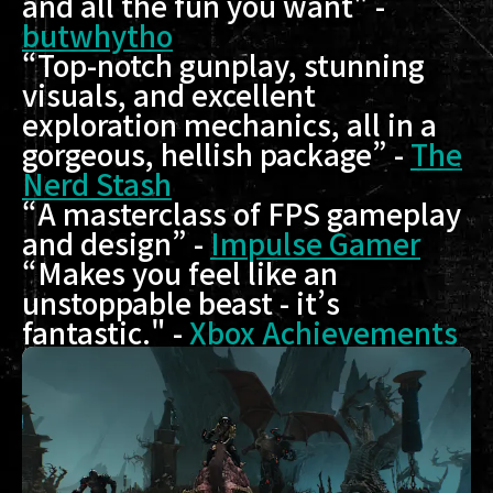
and all the fun you want" -
butwhytho
“Top-notch gunplay, stunning
visuals, and excellent
exploration mechanics, all in a
gorgeous, hellish package” -
The
Nerd Stash
“A masterclass of FPS gameplay
and design” -
Impulse Gamer
“Makes you feel like an
unstoppable beast - it’s
fantastic." -
Xbox Achievements