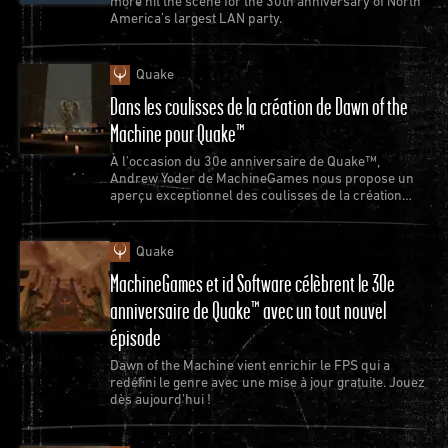
more hit the scene for the 30th anniversary of North
America’s largest LAN party.
Quake
Dans les coulisses de la création de Dawn of the
Machine pour Quake™
À l'occasion du 30e anniversaire de Quake™,
Andrew Yoder de MachineGames nous propose un
aperçu exceptionnel des coulisses de la création
d'un nouvel épisode de Quake.
Quake
MachineGames et id Software célèbrent le 30e
anniversaire de Quake™ avec un tout nouvel
épisode
Dawn of the Machine vient enrichir le FPS qui a
redéfini le genre avec une mise à jour gratuite. Jouez
dès aujourd'hui !