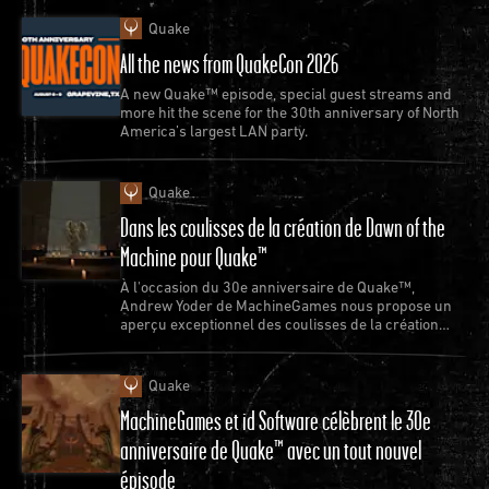
Quake
All the news from QuakeCon 2026
A new Quake™ episode, special guest streams and
more hit the scene for the 30th anniversary of North
America’s largest LAN party.
Quake
Dans les coulisses de la création de Dawn of the
Machine pour Quake™
À l'occasion du 30e anniversaire de Quake™,
Andrew Yoder de MachineGames nous propose un
aperçu exceptionnel des coulisses de la création
d'un nouvel épisode de Quake.
Quake
MachineGames et id Software célèbrent le 30e
anniversaire de Quake™ avec un tout nouvel
épisode