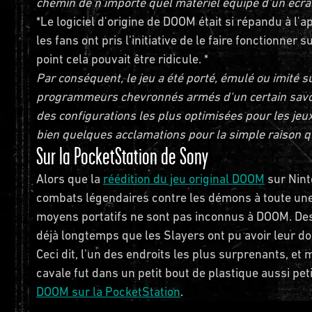
chemin de n'importe quel matériel équipé d'un écran
*Le logiciel d'origine de DOOM était si répandu à l'
les fans ont pris l'initiative de le faire fonctionner
point cela pouvait être ridicule. *
Par conséquent, le jeu a été porté, émulé ou imité 
programmeurs chevronnés armés d'un certain savoir-f
des configurations les plus optimisées pour les jeux
bien quelques acclamations pour la simple raison 
Sur la PocketStation de Sony
Alors que la
réédition du jeu original DOOM
sur Nint
combats légendaires contre les démons à toute une 
moyens portatifs ne sont pas inconnus à DOOM. Des
déjà longtemps que les Slayers ont pu avoir leur do
Ceci dit, l'un des endroits les plus surprenants, e
cavale fut dans un petit bout de plastique aussi pet
DOOM sur la PocketStation
.