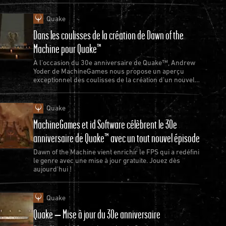
Quake
Dans les coulisses de la création de Dawn of the
Machine pour Quake™
À l'occasion du 30e anniversaire de Quake™, Andrew
Yoder de MachineGames nous propose un aperçu
exceptionnel des coulisses de la création d'un nouvel
épisode de Quake.
Quake
MachineGames et id Software célèbrent le 30e
anniversaire de Quake™ avec un tout nouvel épisode
Dawn of the Machine vient enrichir le FPS qui a redéfini
le genre avec une mise à jour gratuite. Jouez dès
aujourd'hui !
Quake
Quake – Mise à jour du 30e anniversaire