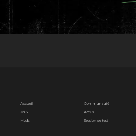
Accueil
Communauté
Jeux
Actus
Mods
Session de test