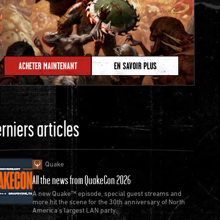
ACHETER MAINTENANT
EN SAVOIR PLUS
rniers articles
Quake
All the news from QuakeCon 2026
A new Quake™ episode, special guest streams and
more hit the scene for the 30th anniversary of North
America’s largest LAN party.