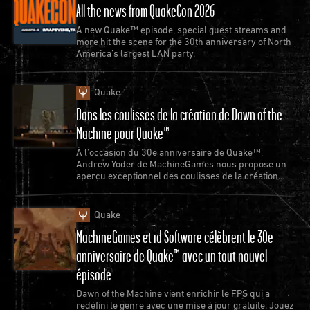
All the news from QuakeCon 2026
A new Quake™ episode, special guest streams and
more hit the scene for the 30th anniversary of North
America’s largest LAN party.
Quake
Dans les coulisses de la création de Dawn of the
Machine pour Quake™
À l'occasion du 30e anniversaire de Quake™,
Andrew Yoder de MachineGames nous propose un
aperçu exceptionnel des coulisses de la création
d'un nouvel épisode de Quake.
Quake
MachineGames et id Software célèbrent le 30e
anniversaire de Quake™ avec un tout nouvel
épisode
Dawn of the Machine vient enrichir le FPS qui a
redéfini le genre avec une mise à jour gratuite. Jouez