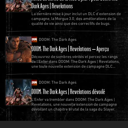
t-elle. “C'est vraiment quelque chose qui me rend
Dark Ages | Revelations
fière, je suis tellement heureuse et reconnaissante
La dernière mise à jour inclut un DLC d'extension de
d'avoir rencontré tous ces gens. Toutes les cartes,
campagne, la Morgue 3.0, des améliorations de la
qualité de vie ainsi que des correctifs de bugs.
les lettres, et les gentils e-mails que j'ai reçus des
gens ayant apprécié leur visite ici... c'est tout
DOOM: The Dark Ages
simplement incroyable.”
DOOM: The Dark Ages | Revelations – Aperçu
“Beaucoup de gens qui viennent ici me disent que j'ai
Découvrez de sombres vérités et percez les rangs
le poste le plus important du monde,” explique Miss
de l'Enfer dans DOOM: The Dark Ages | Revelations,
Donna. “
Tu es la Maman d'id !
” avant de se mettre à
une toute nouvelle extension de campagne DLC
disponible le 7 juillet.
rire. “Je ne fais rien qui ne sorte de l'ordinaire. Chez
moi, dans le sud, on est censé être accueillant avec
DOOM: The Dark Ages
les gens !”
DOOM: The Dark Ages | Revelations dévoilé
L’Enfer va trembler dans DOOM: The Dark Ages |
Revelations, une nouvelle extension de campagne
dévoilant un chapitre brutal de la saga du Slayer.