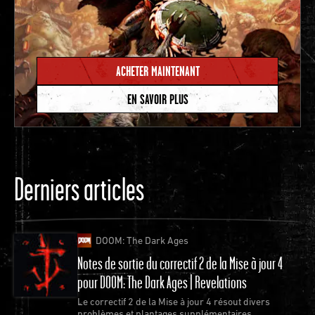
studio,” explique Johnmichael Quinlan,
programmeur senior. “Miss Donna offre tellement de
bienveillance et de soin, je n'ai jamais vu ça dans une
ACHETER MAINTENANT
autre entreprise ou dans une autre ville.”
“J'ai travaillé avec Miss Donna pratiquement chaque
EN SAVOIR PLUS
jour pendant ma première année chez id,” ajoute
Peter Sokal, concepteur de jeu senior. “Elle m'a
vraiment aidé à rencontrer des gens et a toujours eu
une influence positive. Elle m'a inspiré à me
Derniers articles
dépasser, et elle a joué un grand rôle dans ma
décision de travailler du côté développement du
studio.”
DOOM: The Dark Ages
Notes de sortie du correctif 2 de la Mise à jour 4
pour DOOM: The Dark Ages | Revelations
Le correctif 2 de la Mise à jour 4 résout divers
problèmes et plantages supplémentaires.