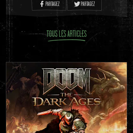
ressources humaines à elle toute seule, son
PARTAGEZ
PARTAGEZ
expertise avec les gens demeure l'une des raisons
principales derrière le succès d'id Software. Qu'il
s'agisse de mettre les visiteurs à l'aise ou d'établir
TOUS LES ARTICLES
une relation durable avec les prestataires, c'est vers
Miss Donna qu'il faut se tourner. “Les gens viennent
du monde entier pour voir id, alors il ne faut pas les
décevoir,” ajoute-t-elle.
“Rien qui ne sorte de l'ordinaire”
Il y a eu beaucoup de changements chez id Software
en 25 ans, mais une chose est restée la même : si
Miss Donna est au bureau, vous êtes chez vous.
“Je travaille ici, à id Software, à plus 6000 kilomètres
du Royaume-Uni d'où je viens, et l'une des choses
les plus réconfortantes de mon travail, c'est Miss
Donna qui me demande des nouvelles de ma femme
et de mon fils, quand est-ce qu'ils viendront visiter le