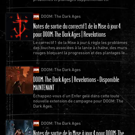
DOOM: The Dark Ages
Notes de sortie du correctif 1 de la Mise à jour 4
pour DOOM: The Dark Ages | Revelations
“Miss Donna est vraiment quelqu'un de spécial pour
Le correctif 1 de la Mise à jour 4 règle les problèmes
des touches associées à la lance à chaîne, des murs
moi,” déclare Tim Willits, qui a travaillé durant 24
rouges bloquant la progression et des plantages les
ans avec Miss Donna avant de quitter id Software en
plus récurrents.
août 2019. “Nous avons vécu beaucoup de choses
DOOM: The Dark Ages
ensemble. Ce n'est pas seulement la “Maman d'id,” je
DOOM: The Dark Ages | Revelations - Disponible
la considère également comme ma mère. J'adore
MAINTENANT
Donna, c'est une personne très importante pour
Échappez-vous d'un Enfer gelé dans cette toute
moi.”
nouvelle extension de campagne pour DOOM: The
Depuis le tout début, Miss Donna a veillé sur les
Dark Ages.
gens avec lesquels elle a travaillé toutes ces années.
“Je ne peux pas remercier (id) pour tout ce qu'ils ont
DOOM: The Dark Ages
fait pour moi, et pour m'avoir fait confiance,” déclare-
Notes de sortie de la Mise à jour 4 pour DOOM: The