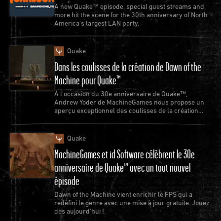
A new Quake™ episode, special guest streams and
more hit the scene for the 30th anniversary of North
America’s largest LAN party.
Quake
Dans les coulisses de la création de Dawn of the
Machine pour Quake™
À l'occasion du 30e anniversaire de Quake™,
Andrew Yoder de MachineGames nous propose un
aperçu exceptionnel des coulisses de la création
d'un nouvel épisode de Quake.
Quake
MachineGames et id Software célèbrent le 30e
anniversaire de Quake™ avec un tout nouvel
épisode
Dawn of the Machine vient enrichir le FPS qui a
redéfini le genre avec une mise à jour gratuite. Jouez
dès aujourd'hui !