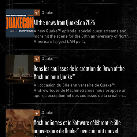
Quake
All the news from QuakeCon 2026
A new Quake™ episode, special guest streams and
more hit the scene for the 30th anniversary of North
America’s largest LAN party.
Quake
Dans les coulisses de la création de Dawn of the
Machine pour Quake™
À l'occasion du 30e anniversaire de Quake™,
Andrew Yoder de MachineGames nous propose un
aperçu exceptionnel des coulisses de la création
d'un nouvel épisode de Quake.
Quake
MachineGames et id Software célèbrent le 30e
anniversaire de Quake™ avec un tout nouvel