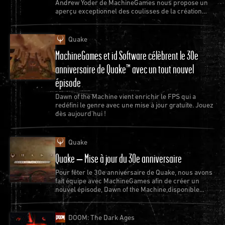
Andrew Yoder de MachineGames nous propose un
aperçu exceptionnel des coulisses de la création
d'un nouvel épisode de Quake.
Quake
MachineGames et id Software célèbrent le 30e
anniversaire de Quake™ avec un tout nouvel
épisode
Dawn of the Machine vient enrichir le FPS qui a
redéfini le genre avec une mise à jour gratuite. Jouez
dès aujourd'hui !
Quake
Quake – Mise à jour du 30e anniversaire
Pour fêter le 30e anniversaire de Quake, nous avons
fait équipe avec MachineGames afin de créer un
nouvel épisode, Dawn of the Machine,disponible
gratuitement pour Quake.
DOOM: The Dark Ages