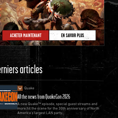
ACHETER MAINTENANT
EN SAVOIR PLUS
rniers articles
Quake
All the news from QuakeCon 2026
A new Quake™ episode, special guest streams and
more hit the scene for the 30th anniversary of North
America’s largest LAN party.