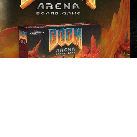
 possèdent leurs propres design visuel et ensemble de
s'immerger dans les ères classiques et contemporaines