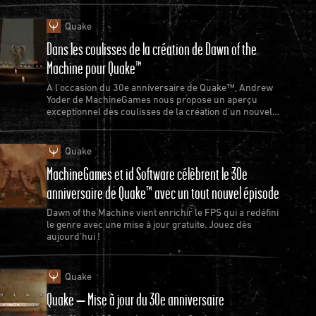
Quake
Dans les coulisses de la création de Dawn of the
Machine pour Quake™
À l'occasion du 30e anniversaire de Quake™, Andrew
Yoder de MachineGames nous propose un aperçu
exceptionnel des coulisses de la création d'un nouvel
épisode de Quake.
Quake
MachineGames et id Software célèbrent le 30e
anniversaire de Quake™ avec un tout nouvel épisode
Dawn of the Machine vient enrichir le FPS qui a redéfini
le genre avec une mise à jour gratuite. Jouez dès
aujourd'hui !
Quake
Quake – Mise à jour du 30e anniversaire