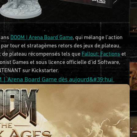
 dans
DOOM | Arena Board Game
, qui mélange l'action
r par tour et stratagèmes retors des jeux de plateau.
ux de plateau récompensés tels que
Fallout: Factions
et
onist Games et sous licence officielle d'id Software,
NTENANT sur Kickstarter.
OOM | Arena Board Game dès aujourd&#39;hui