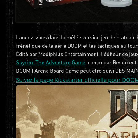
Lancez-vous dans la mêlée version jeu de plateau
frénétique de la série DOOM et les tactiques au tou
Édité par Modiphius Entertainment, l'éditeur de je
Skyrim: The Adventure Game
, conçu par Resurrecti
DOOM | Arena Board Game peut être suivi DÈS MAI
Suivez la page Kickstarter officielle pour D