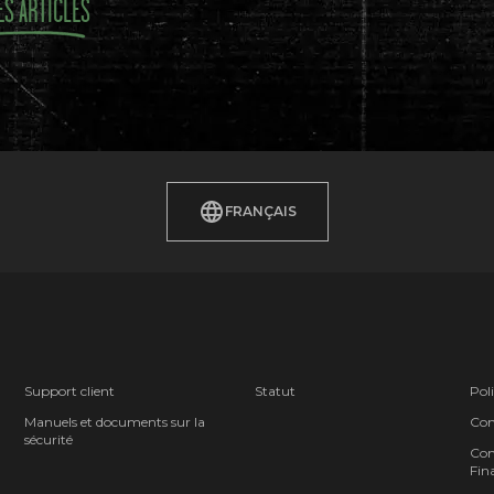
ES ARTICLES
FRANÇAIS
Support client
Statut
Poli
Manuels et documents sur la
Cond
sécurité
Cont
Fina