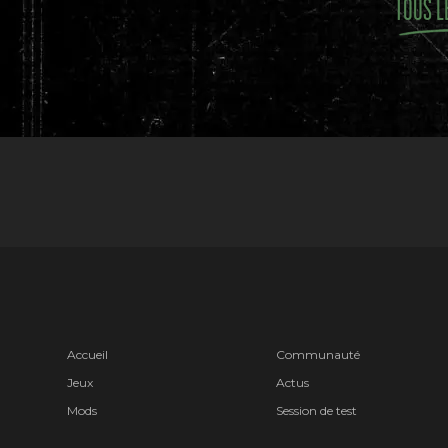
TOUS L
Accueil
Communauté
Jeux
Actus
Mods
Session de test