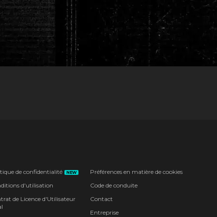
tique de confidentialité
Préférences en matière de cookies
NEW
itions d'utilisation
Code de conduite
rat de Licence d'Utilisateur
Contact
l
Entreprise