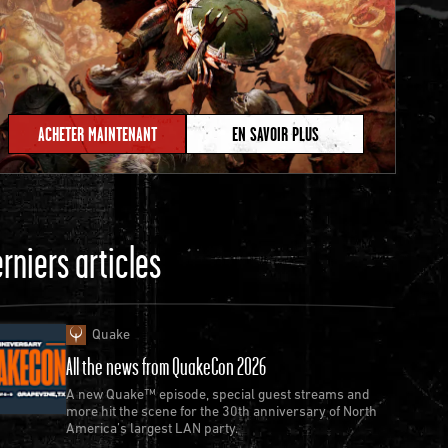
ACHETER MAINTENANT
EN SAVOIR PLUS
rniers articles
Quake
All the news from QuakeCon 2026
A new Quake™ episode, special guest streams and
more hit the scene for the 30th anniversary of North
America’s largest LAN party.