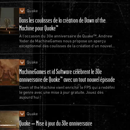
Quake
Dans les coulisses de la création de Dawn of the
Machine pour Quake™
À l'occasion du 30e anniversaire de Quake™, Andrew
Yoder de MachineGames nous propose un aperçu
exceptionnel des coulisses de la création d'un nouvel
épisode de Quake.
Quake
MachineGames et id Software célèbrent le 30e
anniversaire de Quake™ avec un tout nouvel épisode
Dawn of the Machine vient enrichir le FPS qui a redéfini
le genre avec une mise à jour gratuite. Jouez dès
aujourd'hui !
Quake
Quake – Mise à jour du 30e anniversaire