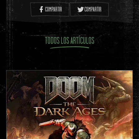
PC: Resolución máxima admitida por tarjeta
COMPARTIR
COMPARTIR
gráfica o pantalla (compatible con varias
resoluciones de pantalla)
Nintendo Switch: 720p a 60 FPS (portátil), 1080p
TODOS LOS ARTÍCULOS
a 60 FPS (en base)
PlayStation 4: 1080p a 60 FPS
PlayStation 4 Pro: 4K nativo a 60 FPS
Xbox One: 1080p a 60 FPS
Xbox One X: 4K nativo 60 FPS
PlayStation 5: 4K nativo a 120 FPS
Xbox Series X|S: 4K nativo a 120 FPS
🔹¿Necesito una conexión constante a Internet para
jugar?
Heretic + Hexen solo requiere conexión a Internet