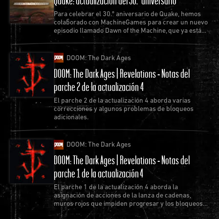
Controller.
Para celebrar el 30.º aniversario de Quake, hemos
🔹¿Cómo creo un mod?
colaborado con MachineGames para crear un nuevo
episodio llamado Dawn of the Machine, que ya está
DoomTools
ofrece una serie de utilidades esenciales
disponible como actualización gratuita.
para crear un archivo WAD (requiere Java),
Ultimate
Doom Builder
sirve para editar niveles (requiere
DOOM: The Dark Ages
Microsoft .NET Framework 4.7.2) y
SLADE
permite
DOOM: The Dark Ages | Revelations - Notas del
editar archivos WAD.
parche 2 de la actualización 4
También recomendamos wikis online de la
El parche 2 de la actualización 4 aborda varias
correcciones y algunos problemas de bloqueos
comunidad de DOOM, como
DoomWiki.org
y
adicionales.
servidores de Discord como el de
UDB
y el de
SLADE
.
DOOM: The Dark Ages
🔹¿Cómo publico un mod?
DOOM: The Dark Ages | Revelations - Notas del
La publicación de mods solo está disponible en PC y
parche 1 de la actualización 4
se debe iniciar sesión en la cuenta de Bethesda.net.
El parche 1 de la actualización 4 aborda la
Para empezar, seleccionad Bethesda.net desde el
asignación de acciones de la lanza de cadenas,
menú principal e iniciad sesión o cread una cuenta.
muros rojos que impiden progresar y los bloqueos
más predominantes.
De vuelta en el menú principal, seleccionad un juego