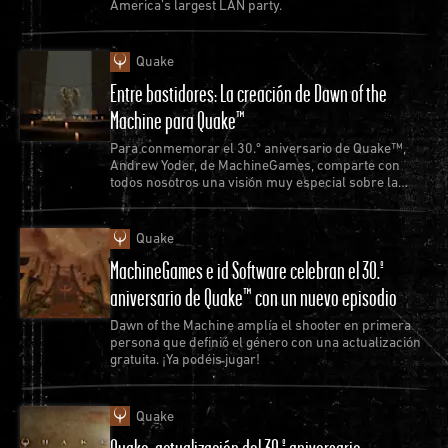
America’s largest LAN party.
+ Hexen en PC, tanto inalámbricos como conectados
por cable:
Quake
DUALSHOCK 4 (apuntado con giroscopio y
Entre bastidores: La creación de Dawn of the
vibración compatibles)
Machine para Quake™
DualSense (apuntado con giroscopio y
Para conmemorar el 30.º aniversario de Quake™,
Andrew Yoder, de MachineGames, comparte con
vibración compatibles)
todos nosotros una visión muy especial sobre la
creación del nuevo episodio de Quake.
Mando Pro de Nintendo Switch (apuntado con
giroscopio y vibración compatibles)
Quake
Mandos de Xbox (vibración compatible)
MachineGames e id Software celebran el 30.º
aniversario de Quake™ con un nuevo episodio
Heretic + Hexen también es compatible con todos los
mandos XInput y otros mandos de terceros, aunque
Dawn of the Machine amplía el shooter en primera
persona que definió el género con una actualización
deben ajustarse las asignaciones de entrada
gratuita. ¡Ya podéis jugar!
manualmente.
🔹¿Es compatible el Steam Controller?
Quake
Heretic + Hexen no es compatible con el Steam
Quake: actualización del 30.º aniversario