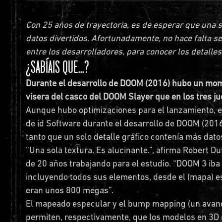
Con 25 años de trayectoria, es de esperar que una 
datos divertidos. Afortunadamente, no hace falta se
entre los desarrolladores, para conocer los detall
¿SABÍAIS QUE...?
Durante el desarrollo de DOOM (2016) hubo un mom
visera del casco del DOOM Slayer que en los tres j
Aunque hubo optimizaciones para el lanzamiento, el
de id Software durante el desarrollo de DOOM (2016)
tanto que un solo detalle gráfico contenía más datos
“Una sola textura. Es alucinante.”, afirma Robert Du
de 20 años trabajando para el estudio. “DOOM 3 iba 
incluyendo todos sus elementos, desde el (mapa) es
eran unos 800 megas”.
El mapeado especular y el bump mapping (un avance
permiten, respectivamente, que los modelos en 3D re