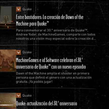
Quake
Entre bastidores: La creación de Dawn of the
Machine para Quake™
Para conmemorar el 30.º aniversario de Quake™,
Andrew Yoder, de MachineGames, comparte con todos
nosotros una visión muy especial sobre la creación del
nuevo episodio de Quake.
Quake
MachineGames e id Software celebran el 30.º
aniversario de Quake™ con un nuevo episodio
Dawn of the Machine amplía el shooter en primera
persona que definió el género con una actualización
gratuita. ¡Ya podéis jugar!
Quake
Quake: actualización del 30.º aniversario