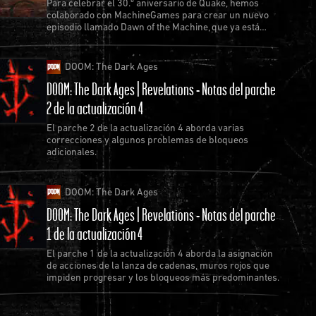
Para celebrar el 30.º aniversario de Quake, hemos
colaborado con MachineGames para crear un nuevo
episodio llamado Dawn of the Machine, que ya está
disponible como actualización gratuita.
DOOM: The Dark Ages
DOOM: The Dark Ages | Revelations - Notas del parche
2 de la actualización 4
El parche 2 de la actualización 4 aborda varias
correcciones y algunos problemas de bloqueos
adicionales.
DOOM: The Dark Ages
DOOM: The Dark Ages | Revelations - Notas del parche
1 de la actualización 4
El parche 1 de la actualización 4 aborda la asignación
de acciones de la lanza de cadenas, muros rojos que
impiden progresar y los bloqueos más predominantes.