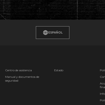
ESPAÑOL
Centro de asistencia
Estado
Polí
Manual y documentos de
Cond
seguridad
Acu
fina
Inf
Polí