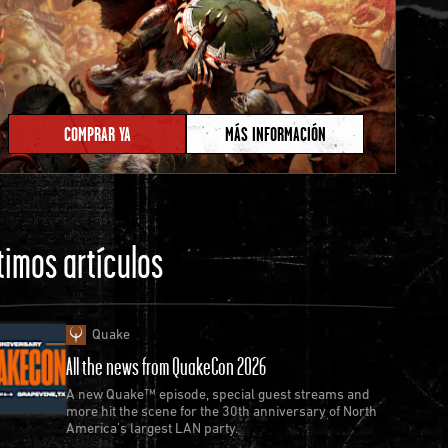
COMPRAR YA
MÁS INFORMACIÓN
timos artículos
Quake
All the news from QuakeCon 2026
A new Quake™ episode, special guest streams and
more hit the scene for the 30th anniversary of North
America’s largest LAN party.