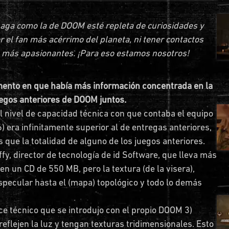
saga como la de DOOM esté repleta de curiosidades y
r el fan más acérrimo del planeta, ni tener contactos
es más apasionantes. ¡Para eso estamos nosotros!
ento en que había más información concentrada en la
uegos anteriores de DOOM juntos.
 nivel de capacidad técnica con que contaba el equipo
 era infinitamente superior al de entregas anteriores,
 que la totalidad de alguno de los juegos anteriores.
ffy, director de tecnología de id Software, que lleva más
en un CD de 550 MB, pero la textura (de la visera),
pecular hasta el (mapa) topológico y todo lo demás
 técnico que se introdujo con el propio DOOM 3)
flejen la luz y tengan texturas tridimensionales. Esto