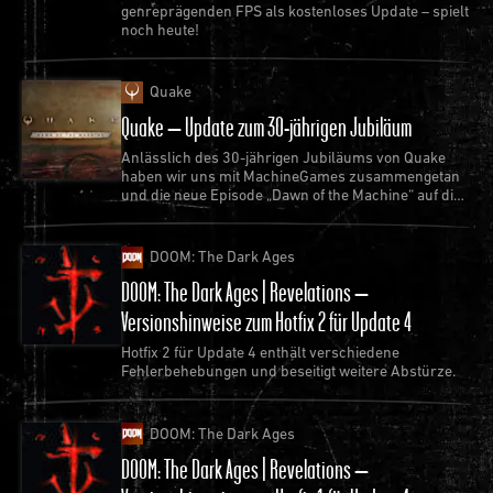
genreprägenden FPS als kostenloses Update – spielt
noch heute!
Quake
Quake – Update zum 30-jährigen Jubiläum
Anlässlich des 30-jährigen Jubiläums von Quake
haben wir uns mit MachineGames zusammengetan
und die neue Episode „Dawn of the Machine“ auf die
Beine gestellt, die jetzt als kostenloses Update für
Quake verfügbar ist.
DOOM: The Dark Ages
DOOM: The Dark Ages | Revelations –
Versionshinweise zum Hotfix 2 für Update 4
Hotfix 2 für Update 4 enthält verschiedene
Fehlerbehebungen und beseitigt weitere Abstürze.
DOOM: The Dark Ages
DOOM: The Dark Ages | Revelations –