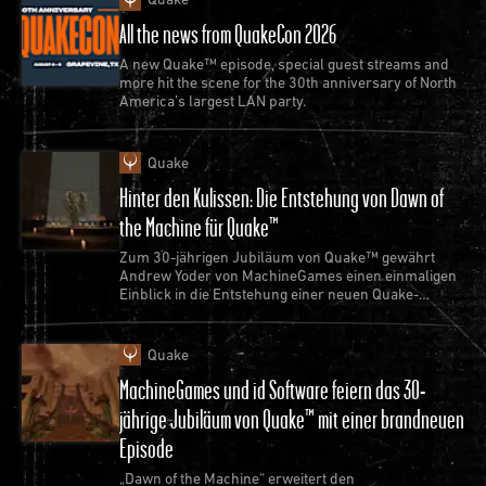
All the news from QuakeCon 2026
A new Quake™ episode, special guest streams and
more hit the scene for the 30th anniversary of North
America’s largest LAN party.
Quake
Hinter den Kulissen: Die Entstehung von Dawn of
the Machine für Quake™
Zum 30-jährigen Jubiläum von Quake™ gewährt
Andrew Yoder von MachineGames einen einmaligen
Einblick in die Entstehung einer neuen Quake-
Episode.
Quake
MachineGames und id Software feiern das 30-
jährige Jubiläum von Quake™ mit einer brandneuen
Episode
„Dawn of the Machine“ erweitert den