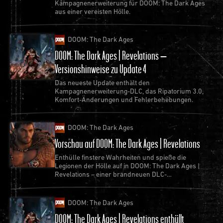
Kampagnenerweiterung für DOOM: The Dark Ages
aus einer vereisten Hölle.
DOOM: The Dark Ages
DOOM: The Dark Ages | Revelations –
Versionshinweise zu Update 4
Das neueste Update enthält den
Kampagnenerweiterung-DLC, das Ripatorium 3.0,
Komfort-Änderungen und Fehlerbehebungen.
DOOM: The Dark Ages
Vorschau auf DOOM: The Dark Ages | Revelations
Enthülle finstere Wahrheiten und spieße die
Legionen der Hölle auf in DOOM: The Dark Ages |
Revelations – einer brandneuen DLC-
Kampagnenerweiterung, die ab dem 7. Juli erhältlich
ist.
DOOM: The Dark Ages
DOOM: The Dark Ages | Revelations enthüllt