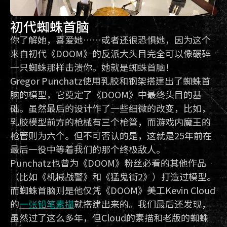
初代蜘蛛首脑
你了解她，喜爱她……或者还很恐惧她，因为这个
来自初代《DOOM》的反派大头目完全可以像碾碎
一只蜘蛛那样击溃你。她就是蜘蛛首脑！
Gregor Punchatz使用乳胶和钢架搭建出了蜘蛛首
脑的模型，它奠定了《DOOM》中最终头目的基
础。虽然最后的设计作了一些细微的改变，比如，
乳胶模型前方的枪械有三个枪管，而游戏内魔王的
枪管则为六个。但不可否认的是，这就是25年前在
最后一役中等着我们的那个终极敌人。
Punchatz也曾为《DOOM》粉丝必看的其他作品
（比如《机械战警》和《猛鬼街2》）打造过模型。
而蜘蛛首脑则是他仅凭《DOOM》美工Kevin Cloud
的
一张铅笔素描
就搭建出来的。我们最后还发现，
虽然过了这么多年，但Cloud的素描和老版的蜘蛛