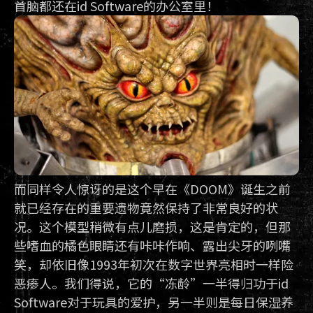
首脑都还在id Software的办公室里！
而同样令人惊讶的是这个早在《DOOM》诞生之前
就已经存在的重要遗物竟然保持了非常良好的状
况。这个模型稍微有点儿磨损，这是肯定的，但那
些嗜血的橘色眼睛还有咔咔作响、露出尖牙的咧嘴
笑，却依旧像1993年初次在数字世界亮相时一样险
恶瘆人。我们得说，它的“冻龄”一半得归功于id
Software对于玩具的爱护，另一半则是每日保湿养