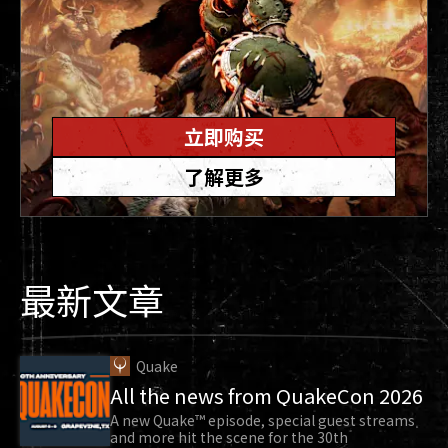
立即购买
了解更多
最新文章
Quake
All the news from QuakeCon 2026
A new Quake™ episode, special guest streams
and more hit the scene for the 30th