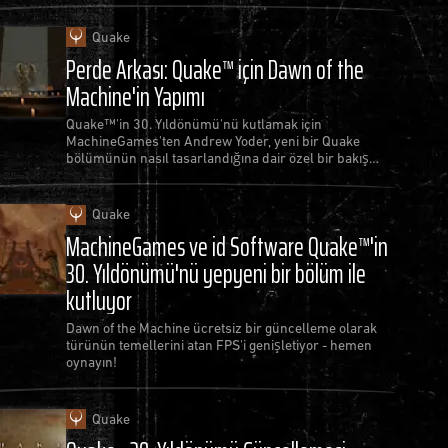
Quake
Perde Arkası: Quake™ için Dawn of the
Machine'in Yapımı
Quake™'in 30. Yıldönümü'nü kutlamak için
MachineGames'ten Andrew Yoder, yeni bir Quake
bölümünün nasıl tasarlandığına dair özel bir bakış
sunuyor.
Quake
MachineGames ve id Software Quake™'in
30. Yıldönümü'nü yepyeni bir bölüm ile
kutluyor
Dawn of the Machine ücretsiz bir güncelleme olarak
türünün temellerini atan FPS'i genişletiyor - hemen
oynayın!
Quake