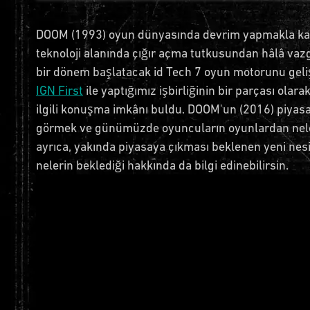
DOOM (1993) oyun dünyasında devrim yapmakla kalmad
teknoloji alanında çığır açma tutkusundan hâlâ va
bir dönem başlatacak id Tech 7 oyun motorunu geliş
IGN First
ile yaptığımız işbirliğinin bir parçası ola
ilgili konuşma imkânı buldu. DOOM'un (2016) piyasaya
görmek ve günümüzde oyuncuların oyunlardan neler 
ayrıca, yakında piyasaya çıkması beklenen yeni nesil 
nelerin beklediği hakkında da bilgi edinebilirsin.