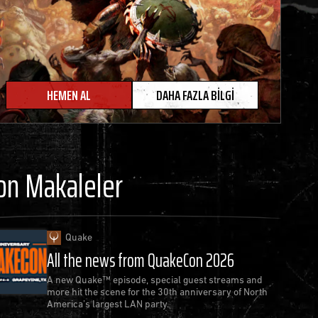
HEMEN AL
DAHA FAZLA BILGI
on Makaleler
Quake
All the news from QuakeCon 2026
A new Quake™ episode, special guest streams and
more hit the scene for the 30th anniversary of North
America’s largest LAN party.