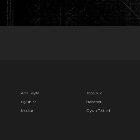
Ana Sayfa
Topluluk
Oyunlar
Haberler
Modlar
Oyun Testleri