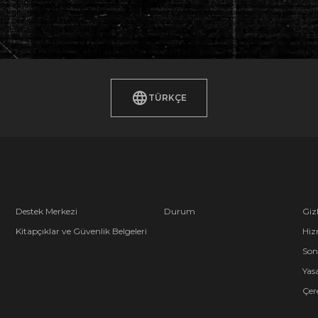
TÜRKÇE
Destek Merkezi
Durum
Gizl
Kitapçıklar ve Güvenlik Belgeleri
Hiz
Son
Yasa
Çere