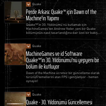
Quake
Perde Arkası: Quake™ için Dawn of the
Machine'in Yapımı
Quake™'in 30. Yıldönümü'nü kutlamak için
MachineGames'ten Andrew Yoder, yeni bir Quake
bölümünün nasıl tasarlandığına dair özel bir bakış
sunuyor.
Quake
MachineGames ve id Software
Quake™'in 30. Yıldönümü'nü yepyeni bir
bölüm ile kutluyor
Dawn of the Machine ücretsiz bir güncelleme olarak
türünün temellerini atan FPS'i genişletiyor - hemen
oynayın!
Quake
Quake - 30. Yıldönümü Güncellemesi