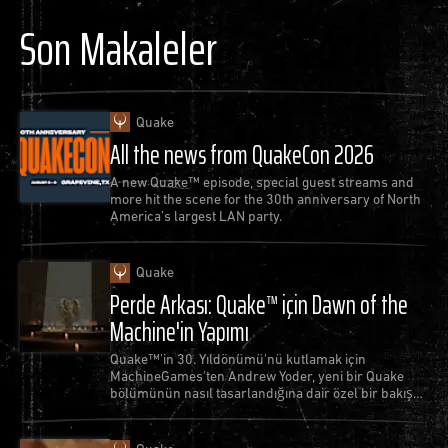
Son Makaleler
Quake
All the news from QuakeCon 2026
A new Quake™ episode, special guest streams and
more hit the scene for the 30th anniversary of North
America’s largest LAN party.
Quake
Perde Arkası: Quake™ için Dawn of the
Machine'in Yapımı
Quake™'in 30. Yıldönümü'nü kutlamak için
MachineGames'ten Andrew Yoder, yeni bir Quake
bölümünün nasıl tasarlandığına dair özel bir bakış
sunuyor.